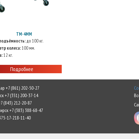
ТМ-4ММ
оподъёмность:
до 100 кг.
етр колеса:
100 мм.
a:
12 кг.
Подробнее
р +7 (861) 202-50-27
Со
к +7 (351) 200-37-14
Вс
7 (843) 212-20-87
Са
рск +7 (383) 388-68-47
375-17-218-11-40