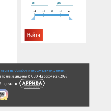
12
12
13
13
13
гласие на обработку персональных данных
е права защищены © ООО «Евроколеса», 2026
йт сделан в