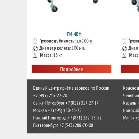
ТМ-4БМ
Грузоподъёмность:
до 100 кг.
Груз
Диаметр колеса:
100 мм.
Диам
Маcca:
13 кг.
Маcc
Подробнее
Единый центр приёма звонков по России
Краснода
+7 (495) 215-22-20
Челябинс
Санкт-Петербург +7 (812) 317-27-17
Казань +
Москва +7 (495) 150-35-72
Новосиби
Нижний Новгород +7 (831) 262-13-52
Минск +
Екатеринбург +7 (343) 288-70-08