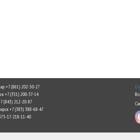
р +7 (861) 202-50-27
Со
к +7 (351) 200-37-14
Вс
7 (843) 212-20-87
Са
рск +7 (383) 388-68-47
375-17-218-11-40