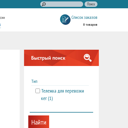
Список заказов
ссии
к
0 товаров
Тип
Тележка для перевозки
кег (
1
)