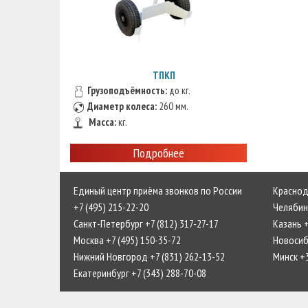
ТПКП
Грузоподъёмность:
до кг.
Диаметр колеса:
260 мм.
Маcca:
кг.
Подробнее
Единый центр приёма звонков по России
Краснода
+7 (495) 215-22-20
Челябинс
Санкт-Петербург +7 (812) 317-27-17
Казань +
Москва +7 (495) 150-35-72
Новосиби
Нижний Новгород +7 (831) 262-13-52
Минск +
Екатеринбург +7 (343) 288-70-08