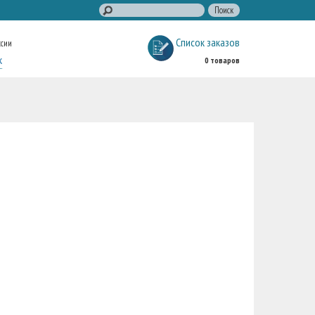
Список заказов
ссии
к
0 товаров