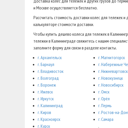
Доставка колес для тележек и других грузов до терм
и Москве осуществляется бесплатно.
Рассчитать стоимость доставки колес для тележек и 
калькуляторе стоимости доставки.
Чтобы купить дешево колеса для тележек в Калинингр
тележки в Калининграде свяжитесь с нашим специалис
заполните форму для связи в разделе контакты.
г. Архангельск
г. Магнитогорск
г. Барнаул
г. Набережные Ч
г. Владивосток
г. Нижневартовск
г. Волгоград
г. Новокузнецк
г. Воронеж
г. Новосибирск
г. Ижевск
г. Омск
г. Иркутск
г. Орёл
г. Калининград
г. Пермь
г. Киров
г. Ростов-на-Дон
г. Красноярск
г. Самара
г. Курск
.