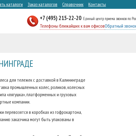
ать каталоги
Заказ каталогов
Справочник
Контакты
+7 (495) 215-22-20
Единый центр приема звонков по Ро
Телефоны ближайших к вам офисов
Обратный звоно
ИНИНГРАДЕ
леса для тележек с доставкой в Калининграде
тавка промышленных колес, роликов, колесных
ипа «лягушка», платформенных и грузовых
ортные компании.
ки перевозятся в коробках из гофрокартона,
анию заказчика могут быть упакованы в