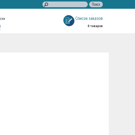
Список заказов
ссии
к
0 товаров