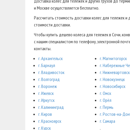
Доставка колес для тележек и других грузов до терм
и Москве осуществляется бесплатно.
Рассчитать стоимость доставки колес для тележек и 
стоимости доставки.
Чтобы купить дешево колеса для тележек в Сочи, конв
с нашим специалистом по телефону, электронной почте
контакты.
г. Архангельск
г. Магнитогорск
г. Барнаул
г. Набережные Ч
г. Владивосток
г. Нижневартовск
г. Волгоград
г. Новокузнецк
г. Воронеж
г. Новосибирск
г. Ижевск
г. Омск
г. Иркутск
г. Орёл
г. Калининград
г. Пермь
г. Киров
г. Ростов-на-Дон
г. Красноярск
г. Самара
г. Курск
.