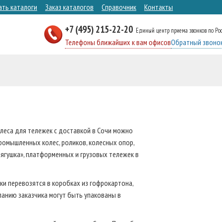
ать каталоги
Заказ каталогов
Справочник
Контакты
+7 (495) 215-22-20
Единый центр приема звонков по Ро
Телефоны ближайших к вам офисов
Обратный звоно
леса для тележек с доставкой в Сочи можно
ромышленных колес, роликов, колесных опор,
лягушка», платформенных и грузовых тележек в
ки перевозятся в коробках из гофрокартона,
анию заказчика могут быть упакованы в