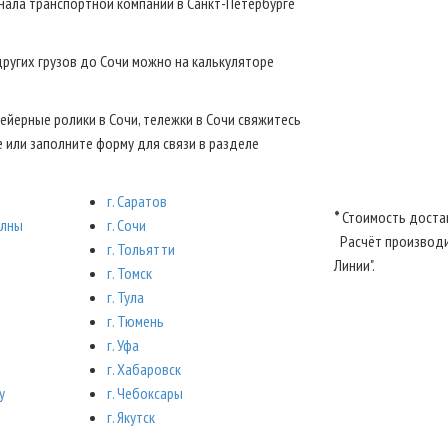
инала транспортной компании в Санкт-Петербурге
других грузов до Сочи можно на калькуляторе
ейерные ролики в Сочи, тележки в Сочи свяжитесь
 или заполните форму для связи в разделе
г. Саратов
*
Стоимость доста
елны
г. Сочи
Расчёт производи
г. Тольятти
Линии".
г. Томск
г. Тула
г. Тюмень
г. Уфа
г. Хабаровск
у
г. Чебоксары
г. Якутск